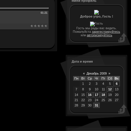
Мини профиль
01:21
Доброе утро, Гость !
Гость мы рады вас видить.
Пожалуйста
зарегестрируйтесь
или
авторизируйтесь
Дата и время
«
Декабрь 2009
»
Пн
Вт
Ср
Чт
Пт
Сб
Вс
1
2
3
4
5
6
7
8
9
10
11
12
13
14
15
16
17
18
19
20
21
22
23
24
25
26
27
28
29
30
31