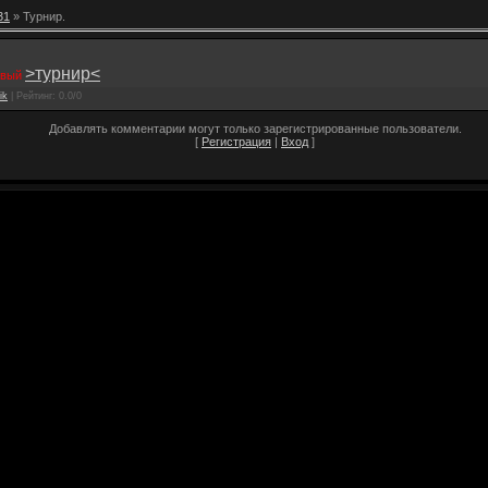
31
» Турнир.
>турнир<
новый
ik
|
Рейтинг
:
0.0
/
0
Добавлять комментарии могут только зарегистрированные пользователи.
[
Регистрация
|
Вход
]