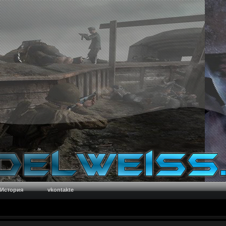
История
vkontakte