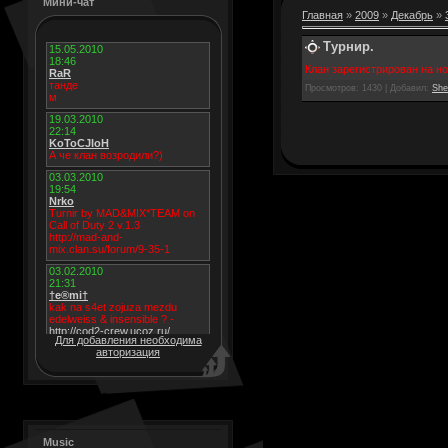
Мини-чат
Главная
»
2009
»
Декабрь
»
Турнир.
Клан зарегистрирован на 
Просмотров
: 1430 |
Добавил
:
She
Для добавления необходима
авторизация
Music