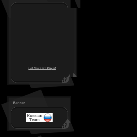
Get Your Own Player!
Banner